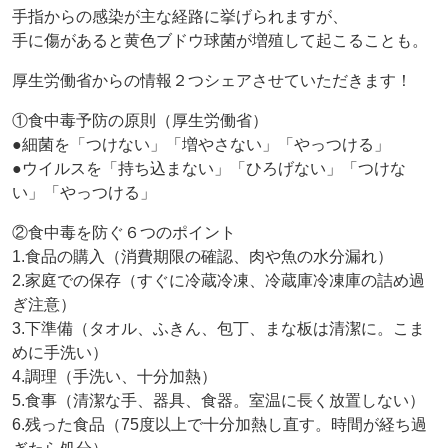
手指からの感染が主な経路に挙げられますが、
手に傷があると黄色ブドウ球菌が増殖して起こることも。
厚生労働省からの情報２つシェアさせていただきます！
①食中毒予防の原則（厚生労働省）
●細菌を「つけない」「増やさない」「やっつける」
●ウイルスを「持ち込まない」「ひろげない」「つけな
い」「やっつける」
②食中毒を防ぐ６つのポイント
1.食品の購入（消費期限の確認、肉や魚の水分漏れ）
2.家庭での保存（すぐに冷蔵冷凍、冷蔵庫冷凍庫の詰め過
ぎ注意）
3.下準備（タオル、ふきん、包丁、まな板は清潔に。こま
めに手洗い）
4.調理（手洗い、十分加熱）
5.食事（清潔な手、器具、食器。室温に長く放置しない）
6.残った食品（75度以上で十分加熱し直す。時間が経ち過