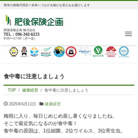
熊本の保険代理店ー未来へつながる確かな安心をお届けします
肥後保険企画 株式会社
Me
TEL：096-342-6233
9:00〜17:00（月〜金）
食中毒に注意しましょう
TOP
健康経営
食中毒に注意しましょう
2025年6月11日
健康経営
梅雨に入り、毎日じめじめ蒸し暑くなりましたね。
そこで最近気になるのが食中毒！
食中毒の原因は、1位細菌、2位ウイルス、3位寄生虫。