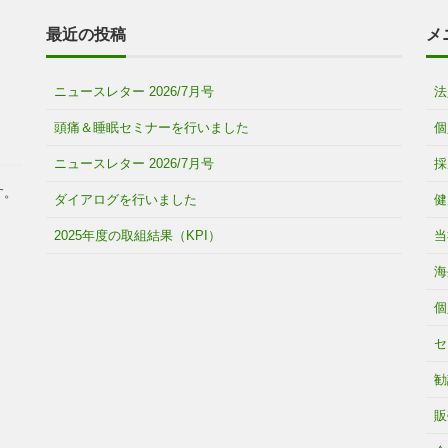
最近の投稿
メ
ニュースレター 2026/7月号
法
頭痛＆睡眠セミナーを行いました
個
ニュースレター 2026/7月号
採
す。
ダイアログを行いました
健
2025年度の取組結果（KPI）
当
海
個
セ
勧
販