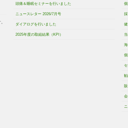
頭痛＆睡眠セミナーを行いました
個
ニュースレター 2026/7月号
採
す。
ダイアログを行いました
健
2025年度の取組結果（KPI）
当
海
個
セ
勧
販
会
ニ