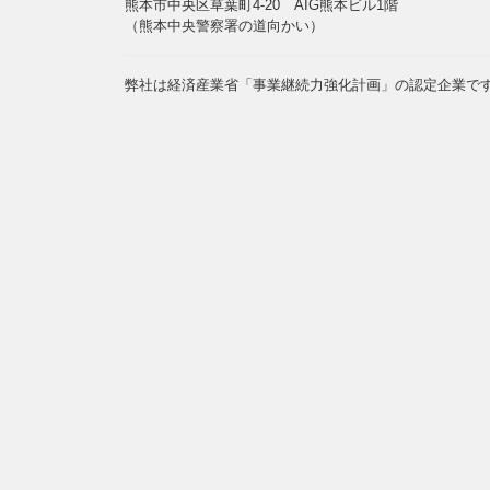
熊本市中央区草葉町4-20 AIG熊本ビル1階
（熊本中央警察署の道向かい）
弊社は経済産業省「事業継続力強化計画」の認定企業で