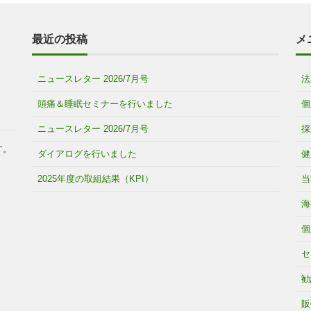
最近の投稿
メ
ニュースレター 2026/7月号
法
頭痛＆睡眠セミナーを行いました
個
ニュースレター 2026/7月号
採
す。
ダイアログを行いました
健
2025年度の取組結果（KPI）
当
海
個
セ
勧
販