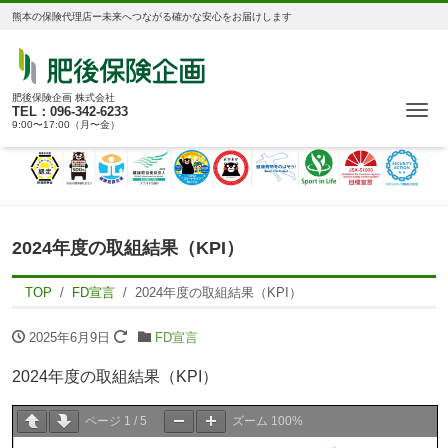
熊本の保険代理店ー未来へつながる確かな安心をお届けします
肥後保険企画 株式会社
Me
TEL：096-342-6233
9:00〜17:00（月〜金）
2024年度の取組結果（KPI）
TOP
FD宣言
2024年度の取組結果（KPI）
2025年6月9日
FD宣言
2024年度の取組結果（KPI）
ページ
1
/
5
ズーム
100%