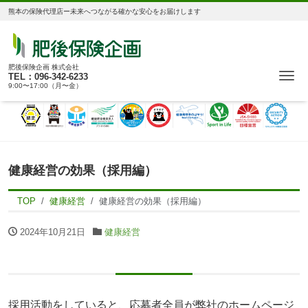
熊本の保険代理店ー未来へつながる確かな安心をお届けします
肥後保険企画 株式会社
Me
TEL：096-342-6233
9:00〜17:00（月〜金）
健康経営の効果（採用編）
TOP
健康経営
健康経営の効果（採用編）
2024年10月21日
健康経営
採用活動をしていると、応募者全員が弊社のホームページ